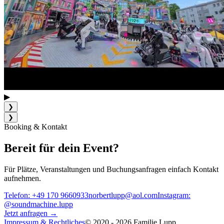
▶
❯
❯
Booking & Kontakt
Bereit für dein Event?
Für Plätze, Veranstaltungen und Buchungsanfragen einfach Kontakt
aufnehmen.
Telefon: +49 170 9660933
norbertlupp@aol.com
Instagram:
@soundmachine.lupp
Jetzt anfragen →
Impressum & Rechtliches
© 2020 - 2026 Familie Lupp